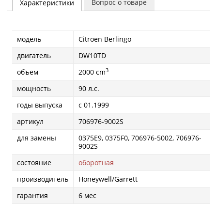
Вопрос о товаре
Характеристики
модель
Citroen Berlingo
двигатель
DW10TD
3
объём
2000 cm
мощность
90 л.с.
годы выпуска
с 01.1999
артикул
706976-9002S
для замены
0375E9, 0375F0, 706976-5002, 706976-
9002S
состояние
оборотная
производитель
Honeywell/Garrett
гарантия
6 мес