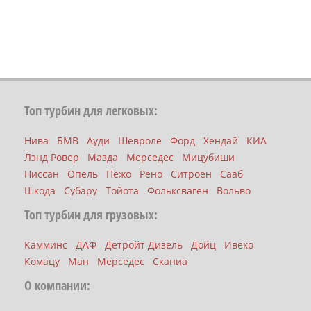
Топ турбин для легковых:
Нива
БМВ
Ауди
Шевроле
Форд
Хендай
КИА
Лэнд Ровер
Мазда
Мерседес
Мицубиши
Ниссан
Опель
Пежо
Рено
Ситроен
Сааб
Шкода
Субару
Тойота
Фольксваген
Вольво
Топ турбин для грузовых:
Камминс
ДАФ
Детройт Дизель
Дойц
Ивеко
Комацу
Ман
Мерседес
Сканиа
О компании: