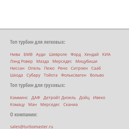
Топ турбин для легковых:
Нива
БМВ
Ауди
Шевроле
Форд
Хендай
КИА
Лэнд Ровер
Мазда
Мерседес
Мицубиши
Ниссан
Опель
Пежо
Рено
Ситроен
Сааб
Шкода
Субару
Тойота
Фольксваген
Вольво
Топ турбин для грузовых:
Камминс
ДАФ
Детройт Дизель
Дойц
Ивеко
Комацу
Ман
Мерседес
Сканиа
О компании:
sales@turbomaster.ru