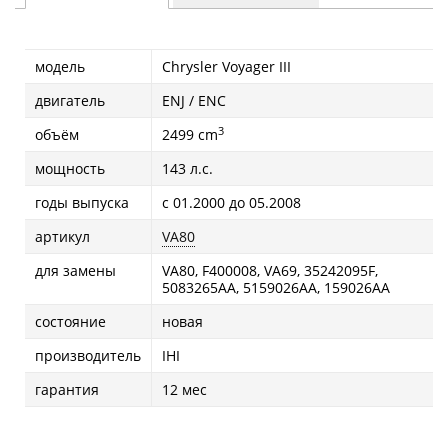
модель
Chrysler Voyager III
двигатель
ENJ / ENC
3
объём
2499 cm
мощность
143 л.с.
годы выпуска
с 01.2000 до 05.2008
артикул
VA80
для замены
VA80, F400008, VA69, 35242095F,
5083265AA, 5159026AA, 159026AA
состояние
новая
производитель
IHI
гарантия
12 мес