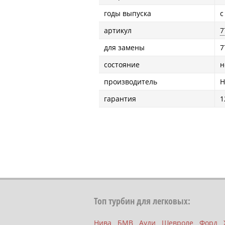
годы выпуска
с
артикул
7
для замены
7
состояние
н
производитель
H
гарантия
1
Топ турбин для легковых:
Нива
БМВ
Ауди
Шевроле
Форд