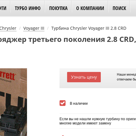
УГИ
ТУРБО ИНФО
ПОКУПКА
О КОМПАНИИ
ПОИСК
Chrysler
Voyager III
Турбина Chrysler Voyager III 2.8 CRD
джер третьего поколения 2.8 CRD, C
Наши менед
Узнать цену
отвечаем б
В наличии
Если вы не нашли нужную турбину по ориги
многие модели имеют замену