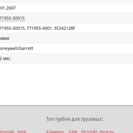
 01.2007
71955-5001S
71955-5001S, 771955-0001, 35242128F
овая
oneywell/Garrett
2 мес
Топ турбин для грузовых:
Хендай
КИА
Камминс
ДАФ
Детройт Дизель