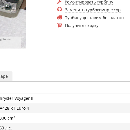
Ремонтировать турбину
Заменить турбокомпрессор
Турбину доставим бесплатно
Получить скидку
турбины
варе
hrysler Voyager III
A428 RT Euro 4
3
800 cm
63 л.с.