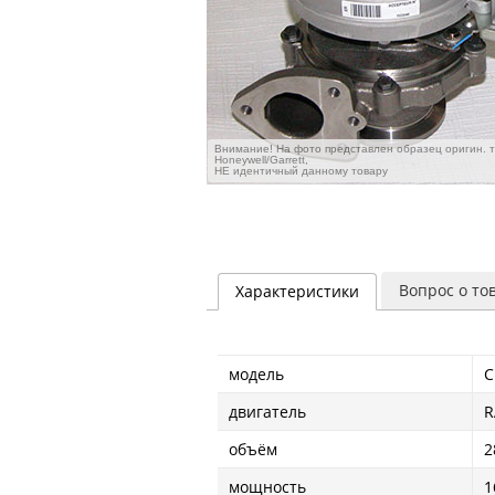
Внимание! На фото представлен образец оригин. 
Honeywell/Garrett,
НЕ идентичный данному товару
Вопрос о то
Характеристики
модель
C
двигатель
R
объём
2
мощность
1