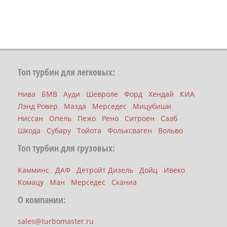
Топ турбин для легковых:
Нива
БМВ
Ауди
Шевроле
Форд
Хендай
КИА
Лэнд Ровер
Мазда
Мерседес
Мицубиши
Ниссан
Опель
Пежо
Рено
Ситроен
Сааб
Шкода
Субару
Тойота
Фольксваген
Вольво
Топ турбин для грузовых:
Камминс
ДАФ
Детройт Дизель
Дойц
Ивеко
Комацу
Ман
Мерседес
Сканиа
О компании:
sales@turbomaster.ru