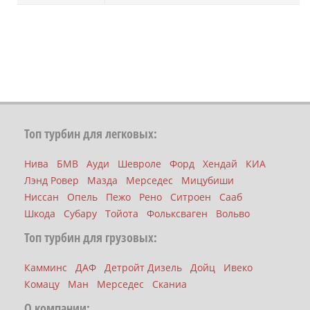
Топ турбин для легковых:
Нива
БМВ
Ауди
Шевроле
Форд
Хендай
КИА
Лэнд Ровер
Мазда
Мерседес
Мицубиши
Ниссан
Опель
Пежо
Рено
Ситроен
Сааб
Шкода
Субару
Тойота
Фольксваген
Вольво
Топ турбин для грузовых:
Камминс
ДАФ
Детройт Дизель
Дойц
Ивеко
Комацу
Ман
Мерседес
Сканиа
О компании: