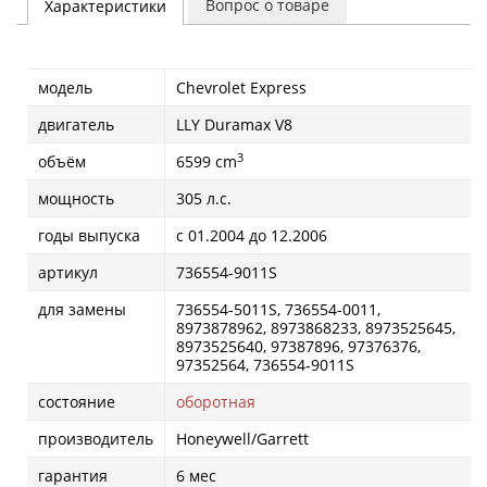
Вопрос о товаре
Характеристики
модель
Chevrolet Express
двигатель
LLY Duramax V8
3
объём
6599 cm
мощность
305 л.с.
годы выпуска
с 01.2004 до 12.2006
артикул
736554-9011S
для замены
736554-5011S, 736554-0011,
8973878962, 8973868233, 8973525645,
8973525640, 97387896, 97376376,
97352564, 736554-9011S
состояние
оборотная
производитель
Honeywell/Garrett
гарантия
6 мес