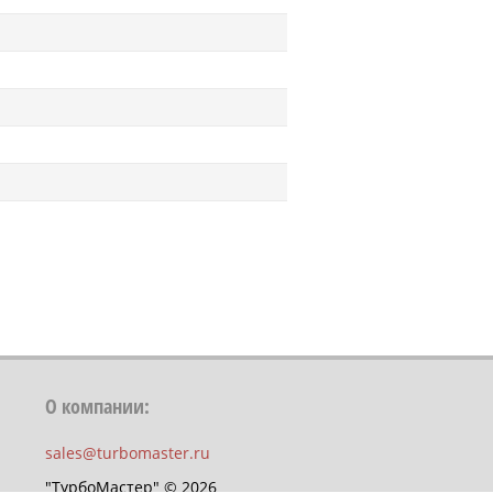
О компании:
sales@turbomaster.ru
"ТурбоМастер" © 2026