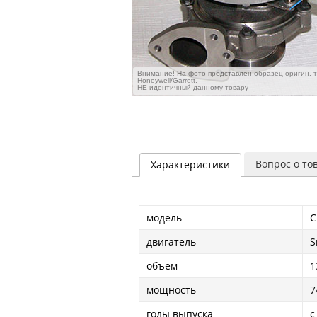
Внимание! На фото представлен образец оригин. 
Honeywell/Garrett,
НЕ идентичный данному товару
Вопрос о то
Характеристики
модель
C
двигатель
S
объём
1
мощность
7
годы выпуска
с