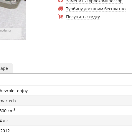
Заменить турбокомпрессор
Турбину доставим бесплатно
Получить скидку
турбины
варе
hevrolet enjoy
martech
3
300 cm
4 л.с.
 2012