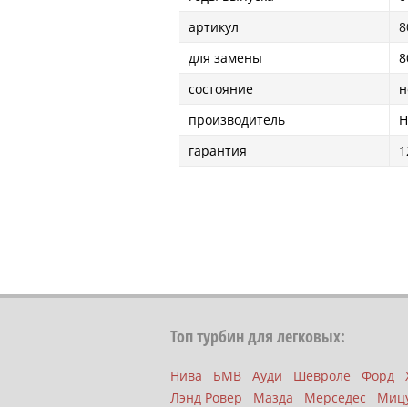
артикул
8
для замены
8
состояние
н
производитель
H
гарантия
1
Топ турбин для легковых:
Нива
БМВ
Ауди
Шевроле
Форд
Лэнд Ровер
Мазда
Мерседес
Миц