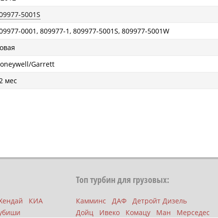
09977-5001S
09977-0001, 809977-1, 809977-5001S, 809977-5001W
овая
oneywell/Garrett
2 мес
Топ турбин для грузовых:
Хендай
КИА
Камминс
ДАФ
Детройт Дизель
убиши
Дойц
Ивеко
Комацу
Ман
Мерседес