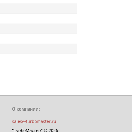
О компании:
sales@turbomaster.ru
"ТурбоМастер" © 2026