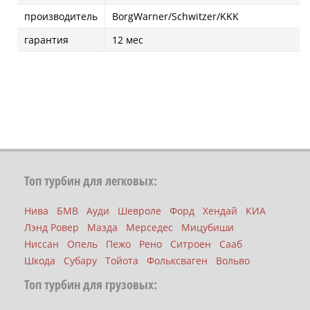
производитель
BorgWarner/Schwitzer/KKK
гарантия
12 мес
Топ турбин для легковых:
Нива
БМВ
Ауди
Шевроле
Форд
Хендай
КИА
Лэнд Ровер
Мазда
Мерседес
Мицубиши
Ниссан
Опель
Пежо
Рено
Ситроен
Сааб
Шкода
Субару
Тойота
Фольксваген
Вольво
Топ турбин для грузовых: