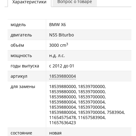
Вопрос о товаре
Характеристики
модель
BMW X6
двигатель
N55 Biturbo
3
объём
3000 cm
мощность
н.д. л.с.
годы выпуска
с 2012 до 01
артикул
18539880004
для замены
18539880000, 18539700000,
18539880000, 18539700000,
18539880000, 18539700000,
18539880004, 18539700004,
18539880004, 18539700004,
18539880004, 18539700004, 7583904,
11654575478, 11657583904,
11657636423
состояние
новая