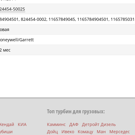
24454-5002S
84904501, 824454-0002, 11657849045, 1165784904501, 1165785031
овая
oneywell/Garrett
2 мес
Топ турбин для грузовых:
Хендай
КИА
Камминс
ДАФ
Детройт Дизель
убиши
Дойц
Ивеко
Комацу
Ман
Мерседес