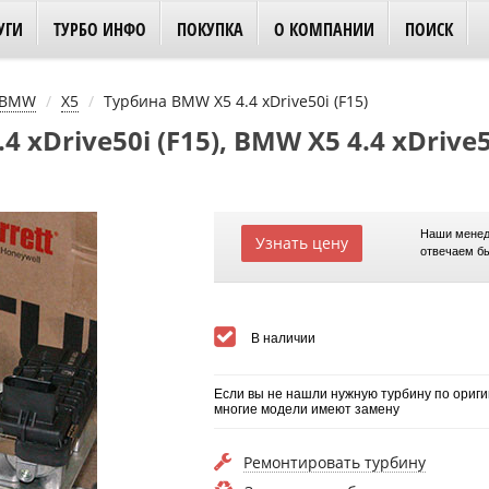
УГИ
ТУРБО ИНФО
ПОКУПКА
О КОМПАНИИ
ПОИСК
BMW
X5
Турбина BMW X5 4.4 xDrive50i (F15)
 xDrive50i (F15), BMW X5 4.4 xDrive5
Наши менед
Узнать цену
отвечаем б
В наличии
Если вы не нашли нужную турбину по ориги
многие модели имеют замену
Ремонтировать турбину