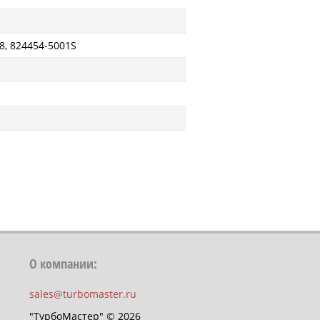
8, 824454-5001S
О компании:
sales@turbomaster.ru
"ТурбоМастер" © 2026