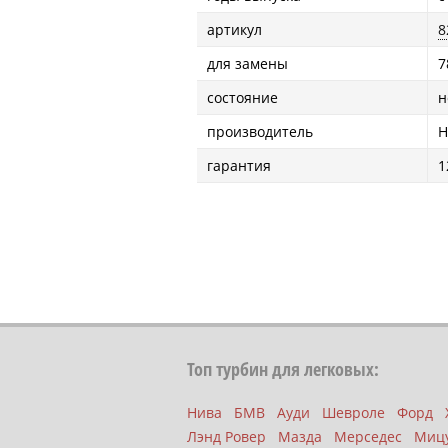
артикул
8
для замены
7
состояние
н
производитель
H
гарантия
1
Топ турбин для легковых:
Нива
БМВ
Ауди
Шевроле
Форд
Лэнд Ровер
Мазда
Мерседес
Миц