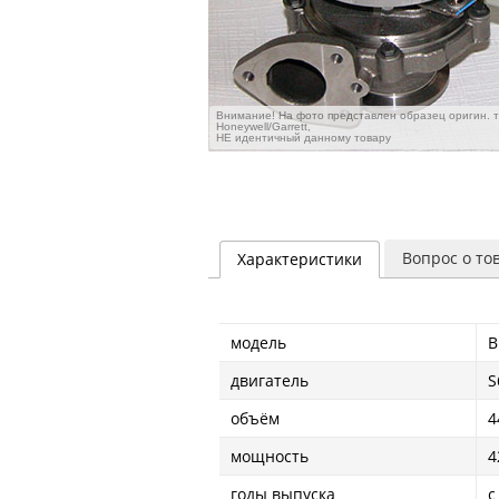
Внимание! На фото представлен образец оригин. 
Honeywell/Garrett,
НЕ идентичный данному товару
Вопрос о то
Характеристики
модель
B
двигатель
S
объём
4
мощность
4
годы выпуска
с