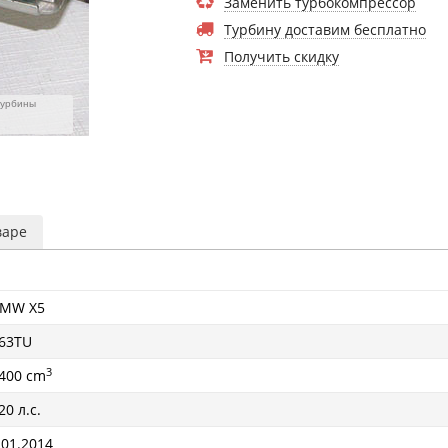
Заменить турбокомпрессор
Турбину доставим бесплатно
Получить скидку
турбины
варе
MW X5
63TU
3
400 cm
20 л.с.
 01.2014