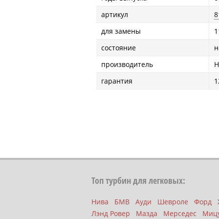
артикул
8
для замены
1
состояние
н
производитель
H
гарантия
1
Топ турбин для легковых:
Нива
БМВ
Ауди
Шевроле
Форд
Лэнд Ровер
Мазда
Мерседес
Миц