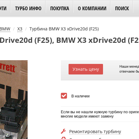
УГИ
ТУРБО ИНФО
ПОКУПКА
О КОМПАНИИ
ПОИСК
BMW
X3
Турбина BMW X3 xDrive20d (F25)
rive20d (F25), BMW X3 xDrive20d (F2
Наши менед
Узнать цену
отвечаем б
В наличии
Если вы не нашли нужную турбину по ориги
многие модели имеют замену
Ремонтировать турбину