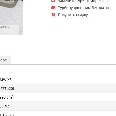
Заменить турбокомпрессор
Турбину доставим бесплатно
Получить скидку
турбины
варе
MW X3
47Tu20L
3
995 cm
35 л.с.
 01.2013