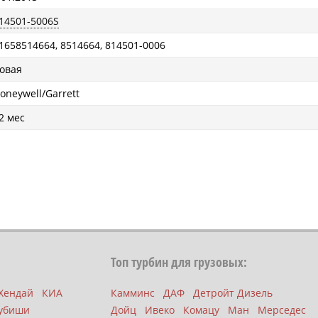
14501-5006S
1658514664, 8514664, 814501-0006
овая
oneywell/Garrett
2 мес
Топ турбин для грузовых:
Хендай
КИА
Камминс
ДАФ
Детройт Дизель
убиши
Дойц
Ивеко
Комацу
Ман
Мерседес