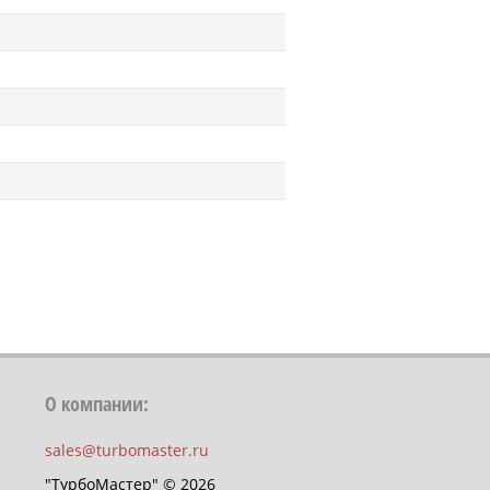
О компании:
sales@turbomaster.ru
"ТурбоМастер" © 2026