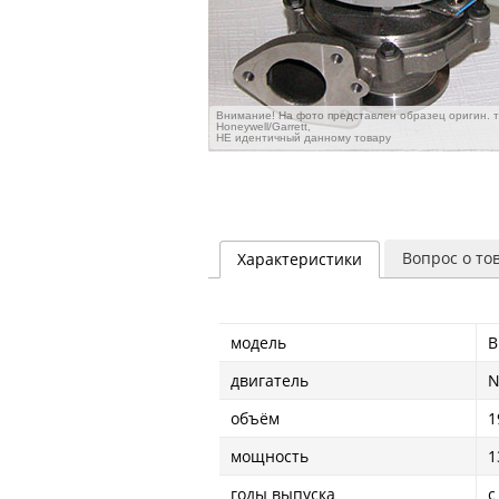
Внимание! На фото представлен образец оригин. 
Honeywell/Garrett,
НЕ идентичный данному товару
Вопрос о то
Характеристики
модель
B
двигатель
N
объём
1
мощность
1
годы выпуска
с