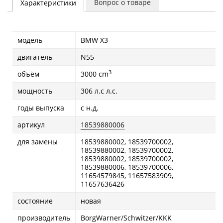
Вопрос о товаре
Характеристики
модель
BMW X3
двигатель
N55
3
объём
3000 cm
мощность
306 л.с л.с.
годы выпуска
с н.д.
артикул
18539880006
для замены
18539880002, 18539700002,
18539880002, 18539700002,
18539880002, 18539700002,
18539880006, 18539700006,
11654579845, 11657583909,
11657636426
состояние
новая
производитель
BorgWarner/Schwitzer/KKK