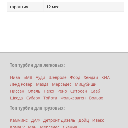
гарантия
12 мес
Топ турбин для легковых:
Нива
БМВ
Ауди
Шевроле
Форд
Хендай
КИА
Лэнд Ровер
Мазда
Мерседес
Мицубиши
Ниссан
Опель
Пежо
Рено
Ситроен
Сааб
Шкода
Субару
Тойота
Фольксваген
Вольво
Топ турбин для грузовых:
Камминс
ДАФ
Детройт Дизель
Дойц
Ивеко
Комацу
Ман
Мерседес
Сканиа