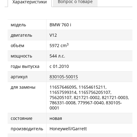
Вопрос о товаре
Характеристики
модель
BMW 760 i
двигатель
V12
3
объём
5972 cm
мощность
544 л.с.
годы выпуска
с 01.2010
артикул
830105-5001S
для замены
11657646095, 11654615211,
11657599314, 1165756205107,
756205107, 821721-0002, 821721-0003,
786331-0008, 779967-0040, 830105-
0001
состояние
новая
производитель
Honeywell/Garrett