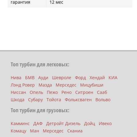
гарантия
12 мес
Топ турбин для легковых:
Нива
БМВ
Ауди
Шевроле
Форд
Хендай
КИА
Лэнд Ровер
Мазда
Мерседес
Мицубиши
Ниссан
Опель
Пежо
Рено
Ситроен
Сааб
Шкода
Субару
Тойота
Фольксваген
Вольво
Топ турбин для грузовых:
Камминс
ДАФ
Детройт Дизель
Дойц
Ивеко
Комацу
Ман
Мерседес
Сканиа