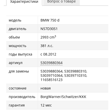
Вопрос о товаре
Характеристики
модель
BMW 750 d
двигатель
N57D30S1
3
объём
2993 cm
мощность
381 л.с.
годы выпуска
с 08.2012
артикул
53039880364
для замены
53039880364, 53039880310,
53039710364, 53039710310,
11658516123
состояние
новая
производитель
BorgWarner/Schwitzer/KKK
гарантия
12 мес