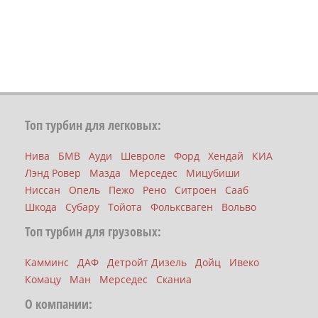
Топ турбин для легковых:
Нива
БМВ
Ауди
Шевроле
Форд
Хендай
КИА
Лэнд Ровер
Мазда
Мерседес
Мицубиши
Ниссан
Опель
Пежо
Рено
Ситроен
Сааб
Шкода
Субару
Тойота
Фольксваген
Вольво
Топ турбин для грузовых:
Камминс
ДАФ
Детройт Дизель
Дойц
Ивеко
Комацу
Ман
Мерседес
Сканиа
О компании: