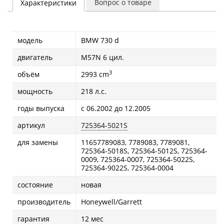
Вопрос о товаре
Характеристики
модель
BMW 730 d
двигатель
M57N 6 цил.
3
объём
2993 cm
мощность
218 л.с.
годы выпуска
с 06.2002 до 12.2005
артикул
725364-5021S
для замены
11657789083, 7789083, 7789081,
725364-5018S, 725364-5012S, 725364-
0009, 725364-0007, 725364-5022S,
725364-9022S, 725364-0004
состояние
новая
производитель
Honeywell/Garrett
гарантия
12 мес