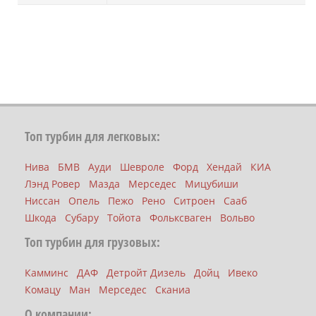
Топ турбин для легковых:
Нива
БМВ
Ауди
Шевроле
Форд
Хендай
КИА
Лэнд Ровер
Мазда
Мерседес
Мицубиши
Ниссан
Опель
Пежо
Рено
Ситроен
Сааб
Шкода
Субару
Тойота
Фольксваген
Вольво
Топ турбин для грузовых:
Камминс
ДАФ
Детройт Дизель
Дойц
Ивеко
Комацу
Ман
Мерседес
Сканиа
О компании: