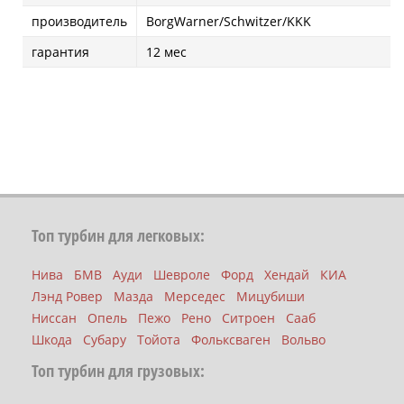
производитель
BorgWarner/Schwitzer/KKK
гарантия
12 мес
Топ турбин для легковых:
Нива
БМВ
Ауди
Шевроле
Форд
Хендай
КИА
Лэнд Ровер
Мазда
Мерседес
Мицубиши
Ниссан
Опель
Пежо
Рено
Ситроен
Сааб
Шкода
Субару
Тойота
Фольксваген
Вольво
Топ турбин для грузовых: