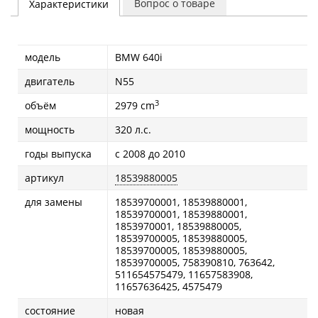
Вопрос о товаре
Характеристики
модель
BMW 640i
двигатель
N55
3
объём
2979 cm
мощность
320 л.с.
годы выпуска
с 2008 до 2010
артикул
18539880005
для замены
18539700001, 18539880001,
18539700001, 18539880001,
1853970001, 18539880005,
18539700005, 18539880005,
18539700005, 18539880005,
18539700005, 758390810, 763642,
511654575479, 11657583908,
11657636425, 4575479
состояние
новая