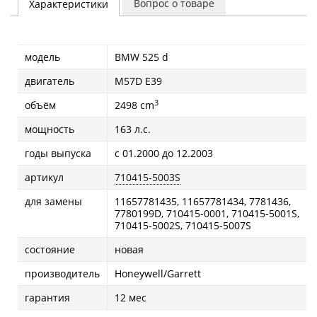
Вопрос о товаре
Характеристики
модель
BMW 525 d
двигатель
M57D E39
3
объём
2498 cm
мощность
163 л.с.
годы выпуска
с 01.2000 до 12.2003
артикул
710415-5003S
для замены
11657781435, 11657781434, 7781436,
7780199D, 710415-0001, 710415-5001S,
710415-5002S, 710415-5007S
состояние
новая
производитель
Honeywell/Garrett
гарантия
12 мес