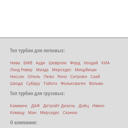
Топ турбин для легковых:
Нива
БМВ
Ауди
Шевроле
Форд
Хендай
КИА
Лэнд Ровер
Мазда
Мерседес
Мицубиши
Ниссан
Опель
Пежо
Рено
Ситроен
Сааб
Шкода
Субару
Тойота
Фольксваген
Вольво
Топ турбин для грузовых:
Камминс
ДАФ
Детройт Дизель
Дойц
Ивеко
Комацу
Ман
Мерседес
Сканиа
О компании: