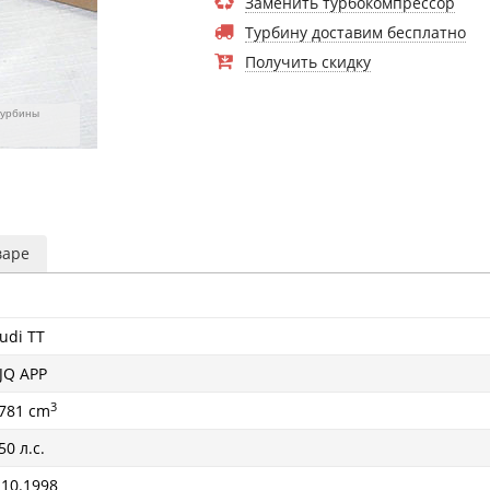
Заменить турбокомпрессор
Турбину доставим бесплатно
Получить скидку
турбины
варе
udi TT
JQ APP
3
781 cm
50 л.с.
 10.1998