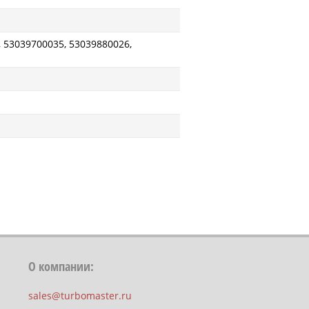
 53039700035, 53039880026,
О компании:
sales@turbomaster.ru