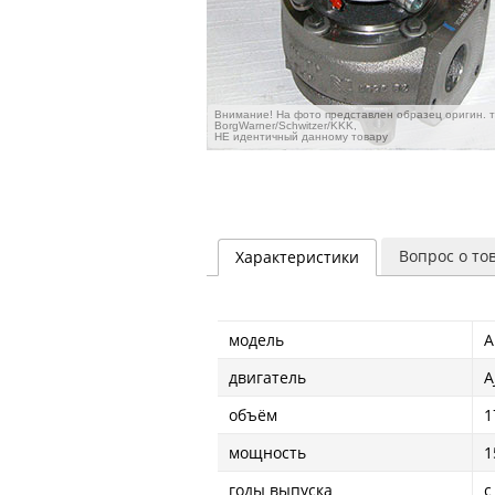
Внимание! На фото представлен образец оригин. 
BorgWarner/Schwitzer/KKK,
НЕ идентичный данному товару
Вопрос о то
Характеристики
модель
A
двигатель
A
объём
1
мощность
1
годы выпуска
с