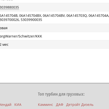
3039880035
6A145704B, 06A145704BX, 06A145704BV, 06A145703Q, 06A145704A,
3039700026, 53039900035
овая
orgWarner/Schwitzer/KKK
2 мес
Топ турбин для грузовых:
Хендай
КИА
Камминс
ДАФ
Детройт Дизель