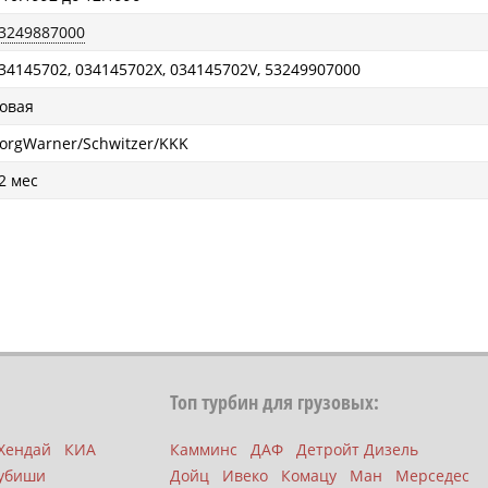
3249887000
34145702, 034145702X, 034145702V, 53249907000
овая
orgWarner/Schwitzer/KKK
2 мес
Топ турбин для грузовых:
Хендай
КИА
Камминс
ДАФ
Детройт Дизель
убиши
Дойц
Ивеко
Комацу
Ман
Мерседес