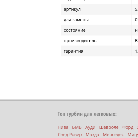
артикул
5
для замены
0
состояние
н
производитель
B
гарантия
1
Топ турбин для легковых:
Нива
БМВ
Ауди
Шевроле
Форд
Лэнд Ровер
Мазда
Мерседес
Миц