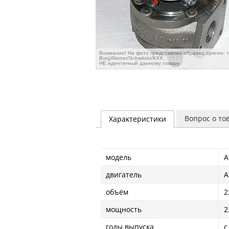
Внимание! На фото представлен образец оригин. 
BorgWarner/Schwitzer/KKK,
НЕ идентичный данному товару
Вопрос о то
Характеристики
модель
A
двигатель
A
объём
2
мощность
2
годы выпуска
с