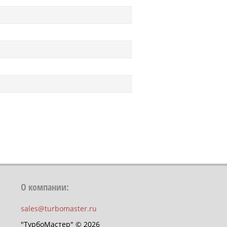
О компании:
sales@turbomaster.ru
"ТурбоМастер" © 2026