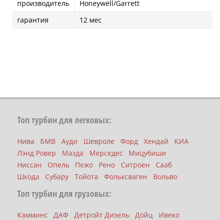
производитель
Honeywell/Garrett
гарантия
12 мес
Топ турбин для легковых:
Нива
БМВ
Ауди
Шевроле
Форд
Хендай
КИА
Лэнд Ровер
Мазда
Мерседес
Мицубиши
Ниссан
Опель
Пежо
Рено
Ситроен
Сааб
Шкода
Субару
Тойота
Фольксваген
Вольво
Топ турбин для грузовых:
Камминс
ДАФ
Детройт Дизель
Дойц
Ивеко