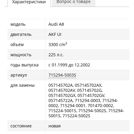
Вопрос о товаре
Характеристики
модель
Audi A8
двигатель
AKF UI
3
объём
3300 cm
мощность
225 л.с.
годы выпуска
с 01.1999 до 12.2002
артикул
715294-5003S
для замены
057145702A, 057145702AX,
057145702AV, 057145702G,
057145702GX, 057145702GV,
057145722A, 715294-0003, 715294-
0002, 715294-0001, 701470-0002,
715224-5001S, 715294-5002S, 715294-
5001S, 715224-5002S
состояние
новая