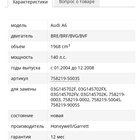
Вопрос о товаре
Характеристики
модель
Audi A6
двигатель
BRE/BRF/BVG/BVF
3
объём
1968 cm
мощность
140 л.с.
годы выпуска
с 01.2004 до 12.2008
артикул
758219-5003S
для замены
03G145702F, 03G145702FX,
03G145702FV, 03G145702K, 758219-
0003, 758219-0002, 758219-5004S,
758219-9005S
состояние
новая
производитель
Honeywell/Garrett
гарантия
12 мес