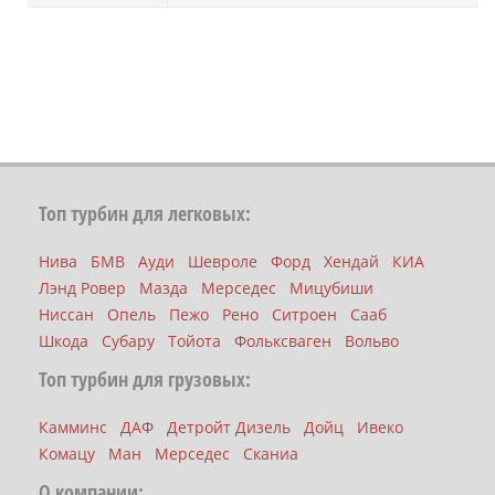
Топ турбин для легковых:
Нива
БМВ
Ауди
Шевроле
Форд
Хендай
КИА
Лэнд Ровер
Мазда
Мерседес
Мицубиши
Ниссан
Опель
Пежо
Рено
Ситроен
Сааб
Шкода
Субару
Тойота
Фольксваген
Вольво
Топ турбин для грузовых:
Камминс
ДАФ
Детройт Дизель
Дойц
Ивеко
Комацу
Ман
Мерседес
Сканиа
О компании: