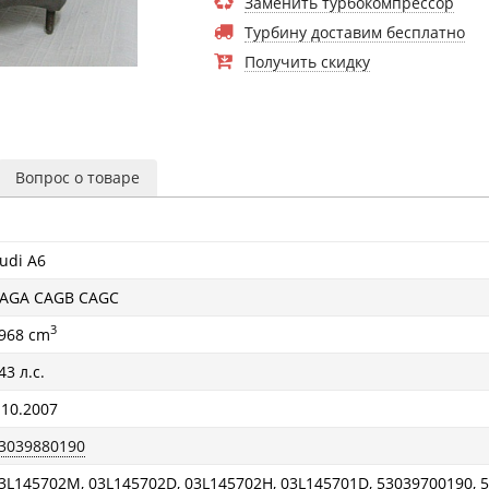
Заменить турбокомпрессор
Турбину доставим бесплатно
Получить скидку
Вопрос о товаре
udi A6
AGA CAGB CAGC
3
968 cm
43 л.с.
 10.2007
3039880190
3L145702M, 03L145702D, 03L145702H, 03L145701D, 53039700190, 