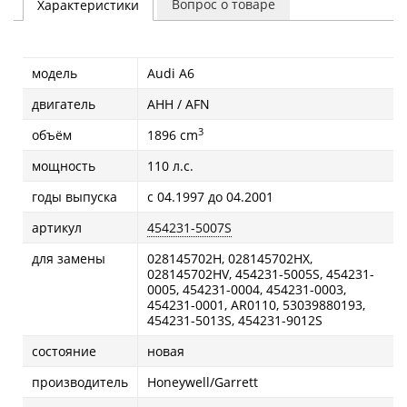
Вопрос о товаре
Характеристики
модель
Audi A6
двигатель
AHH / AFN
3
объём
1896 cm
мощность
110 л.с.
годы выпуска
с 04.1997 до 04.2001
артикул
454231-5007S
для замены
028145702H, 028145702HX,
028145702HV, 454231-5005S, 454231-
0005, 454231-0004, 454231-0003,
454231-0001, AR0110, 53039880193,
454231-5013S, 454231-9012S
состояние
новая
производитель
Honeywell/Garrett