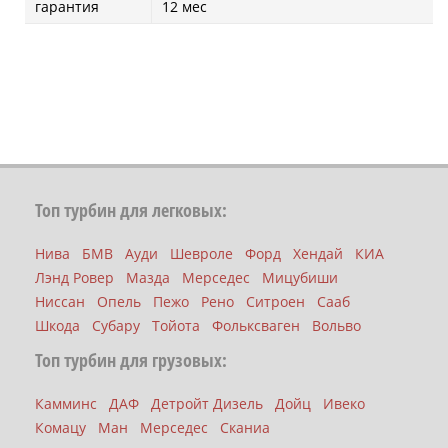
гарантия
12 мес
Топ турбин для легковых:
Нива
БМВ
Ауди
Шевроле
Форд
Хендай
КИА
Лэнд Ровер
Мазда
Мерседес
Мицубиши
Ниссан
Опель
Пежо
Рено
Ситроен
Сааб
Шкода
Субару
Тойота
Фольксваген
Вольво
Топ турбин для грузовых:
Камминс
ДАФ
Детройт Дизель
Дойц
Ивеко
Комацу
Ман
Мерседес
Сканиа