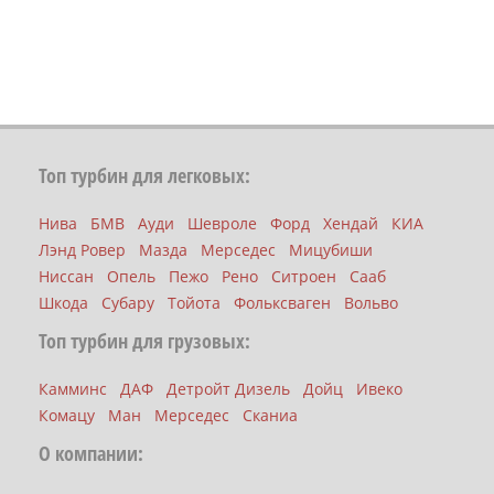
Топ турбин для легковых:
Нива
БМВ
Ауди
Шевроле
Форд
Хендай
КИА
Лэнд Ровер
Мазда
Мерседес
Мицубиши
Ниссан
Опель
Пежо
Рено
Ситроен
Сааб
Шкода
Субару
Тойота
Фольксваген
Вольво
Топ турбин для грузовых:
Камминс
ДАФ
Детройт Дизель
Дойц
Ивеко
Комацу
Ман
Мерседес
Сканиа
О компании: