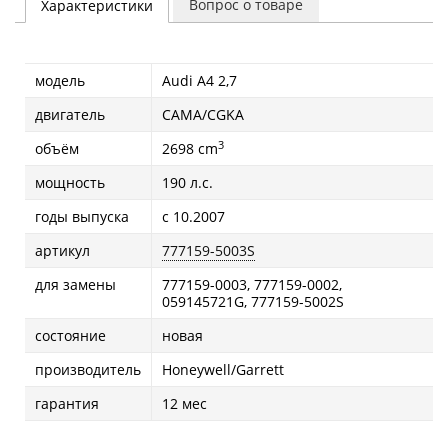
Вопрос о товаре
Характеристики
модель
Audi A4 2,7
двигатель
CAMA/CGKA
3
объём
2698 cm
мощность
190 л.с.
годы выпуска
с 10.2007
артикул
777159-5003S
для замены
777159-0003, 777159-0002,
059145721G, 777159-5002S
состояние
новая
производитель
Honeywell/Garrett
гарантия
12 мес