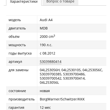
Вопрос о товаре
Характеристики
модель
Audi A4
двигатель
MDB
3
объём
2000 cm
мощность
190 л.с.
годы выпуска
с 08.2012
артикул
53039880414
для замены
04L253056H, 04L253010S, 04L253056C,
53039700385, 53039700486,
53039700542, 53039700414,
04L253056L
состояние
новая
производитель
BorgWarner/Schwitzer/KKK
гарантия
12 мес