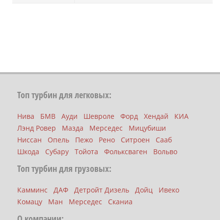
Топ турбин для легковых:
Нива
БМВ
Ауди
Шевроле
Форд
Хендай
КИА
Лэнд Ровер
Мазда
Мерседес
Мицубиши
Ниссан
Опель
Пежо
Рено
Ситроен
Сааб
Шкода
Субару
Тойота
Фольксваген
Вольво
Топ турбин для грузовых:
Камминс
ДАФ
Детройт Дизель
Дойц
Ивеко
Комацу
Ман
Мерседес
Сканиа
О компании: