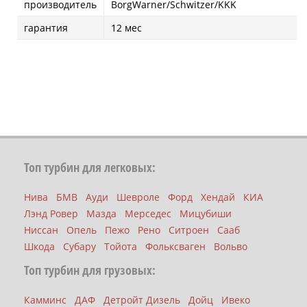
производитель
BorgWarner/Schwitzer/KKK
гарантия
12 мес
Топ турбин для легковых:
Нива
БМВ
Ауди
Шевроле
Форд
Хендай
КИА
Лэнд Ровер
Мазда
Мерседес
Мицубиши
Ниссан
Опель
Пежо
Рено
Ситроен
Сааб
Шкода
Субару
Тойота
Фольксваген
Вольво
Топ турбин для грузовых:
Камминс
ДАФ
Детройт Дизель
Дойц
Ивеко