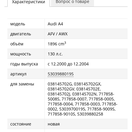
Вопрос о товаре
Характеристики
модель
Audi A4
двигатель
AFV / AWX
3
объём
1896 cm
мощность
130 л.с.
годы выпуска
с 12.2000 до 12.2004
артикул
53039880195
для замены
038145702G, 038145702GX,
038145702GV, 038145702E,
038145702J, 038145702N, 717858-
5008S, 717858-0007, 717858-0005,
717858-0004, 717858-0003, 717858-
0002, 53039700195, 717858-9009S,
717858-9010S, 53039880258
состояние
новая