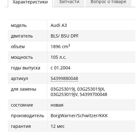
Запчасти
Вопрос о товаре
Характеристики
модель
Audi A3
двигатель
BLS/ BSU DPF
3
объём
1896 cm
мощность
105 л.с.
годы выпуска
с 01.2004
артикул
54399880048
для замены
03G253019J, 03G253019JX,
03G253019JV, 54399700048
состояние
новая
производитель
BorgWarner/Schwitzer/KKK
гарантия
12 мес