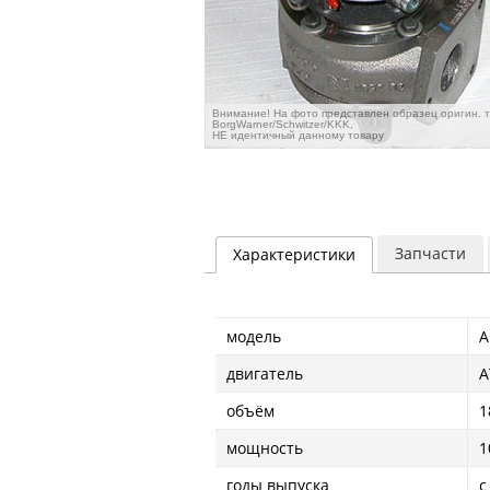
Внимание! На фото представлен образец оригин. 
BorgWarner/Schwitzer/KKK,
НЕ идентичный данному товару
Запчасти
Характеристики
модель
A
двигатель
A
объём
1
мощность
1
годы выпуска
с