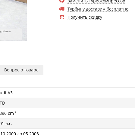
Заменить турбокомпрессор
Турбину доставим бесплатно
Получить скидку
турбины
Вопрос о товаре
udi A3
TD
3
896 cm
01 л.с.
 10.2000 до 05.2003