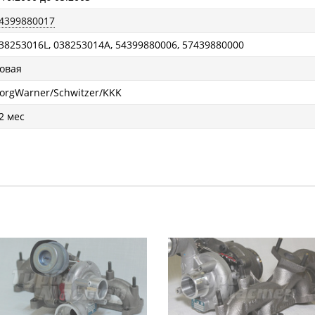
4399880017
38253016L, 038253014A, 54399880006, 57439880000
овая
orgWarner/Schwitzer/KKK
2 мес