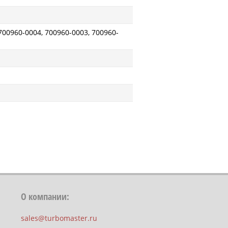
700960-0004, 700960-0003, 700960-
О компании:
sales@turbomaster.ru