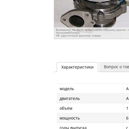
Внимание! На фото представлен образец оригин. 
Honeywell/Garrett,
НЕ идентичный данному товару
Вопрос о то
Характеристики
модель
A
двигатель
A
объём
1
мощность
6
годы выпуска
с