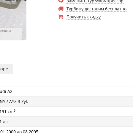
Заменить турбокомпрессор
Турбину доставим бесплатно
Получить скидку
турбины
варе
udi A2
NY / AYZ 3 Zyl.
3
191 cm
1 л.с.
 01.2000 до 08.2005