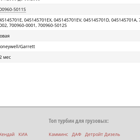
00960-5011S
45145701E, 045145701EX, 045145701EV, 045145701D, 045145701A, 
002, 700960-0001, 700960-5012S
овая
oneywell/Garrett
2 мес
Топ турбин для грузовых:
Хендай
КИА
Камминс
ДАФ
Детройт Дизель