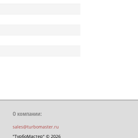
О компании:
sales@turbomaster.ru
"ТурбоМастер" © 2026