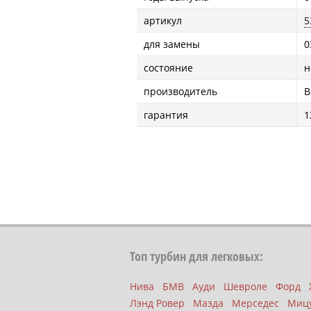
артикул
5
для замены
0
состояние
н
производитель
B
гарантия
1
Топ турбин для легковых:
Нива
БМВ
Ауди
Шевроле
Форд
Лэнд Ровер
Мазда
Мерседес
Миц