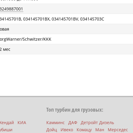
3249887001
34145701B, 034145701BX, 034145701BV, 034145703C
овая
orgWarner/Schwitzer/KKK
2 мес
Топ турбин для грузовых:
Хендай
КИА
Камминс
ДАФ
Детройт Дизель
убиши
Дойц
Ивеко
Комацу
Ман
Мерседес