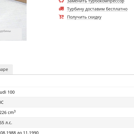
Заменить турбокомпрессор
Турбину доставим бесплатно
Получить скидку
турбины
варе
udi 100
МС
3
226 cm
65 л.с.
 08.1988 до 11.1990