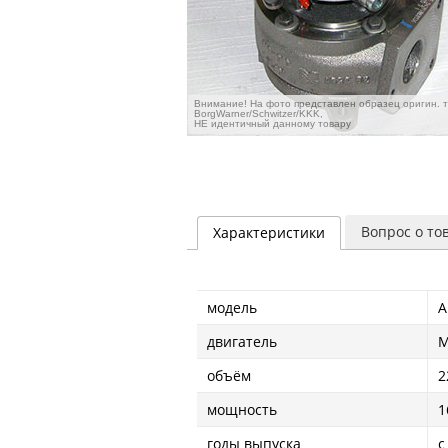
Внимание! На фото представлен образец оригин. 
BorgWarner/Schwitzer/KKK,
НЕ идентичный данному товару
Вопрос о то
Характеристики
модель
A
двигатель
объём
2
мощность
1
годы выпуска
с