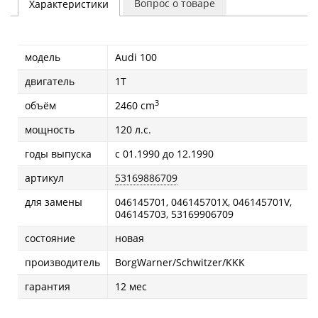
Вопрос о товаре
Характеристики
модель
Audi 100
двигатель
1T
3
объём
2460 cm
мощность
120 л.с.
годы выпуска
с 01.1990 до 12.1990
артикул
53169886709
для замены
046145701, 046145701X, 046145701V,
046145703, 53169906709
состояние
новая
производитель
BorgWarner/Schwitzer/KKK
гарантия
12 мес