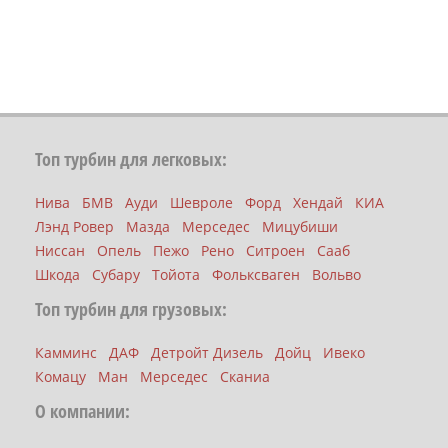
Топ турбин для легковых:
Нива
БМВ
Ауди
Шевроле
Форд
Хендай
КИА
Лэнд Ровер
Мазда
Мерседес
Мицубиши
Ниссан
Опель
Пежо
Рено
Ситроен
Сааб
Шкода
Субару
Тойота
Фольксваген
Вольво
Топ турбин для грузовых:
Камминс
ДАФ
Детройт Дизель
Дойц
Ивеко
Комацу
Ман
Мерседес
Сканиа
О компании: