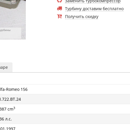
Заменить турбокомпрессор
Турбину доставим бесплатно
Получить скидку
турбины
варе
lfa-Romeo 156
.722.BT.24
3
387 cm
36 л.с.
 01.1997