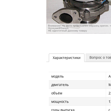
Внимание! На фото представлен образец оригин. 
Honeywell/Garrett,
НЕ идентичный данному товару
Вопрос о то
Характеристики
модель
A
двигатель
M
объём
2
мощность
1
годы выпуска
с