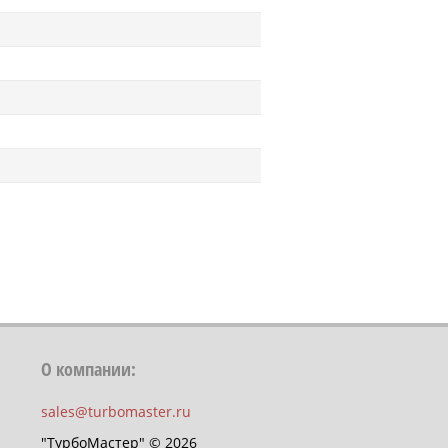
О компании:
sales@turbomaster.ru
"ТурбоМастер" © 2026