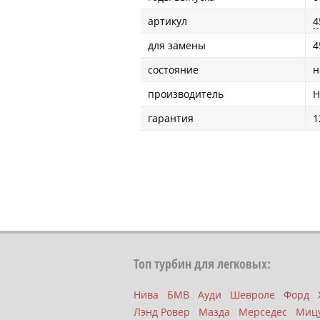
артикул
4
для замены
4
состояние
н
производитель
H
гарантия
1
Топ турбин для легковых:
Нива
БМВ
Ауди
Шевроле
Форд
Лэнд Ровер
Мазда
Мерседес
Миц