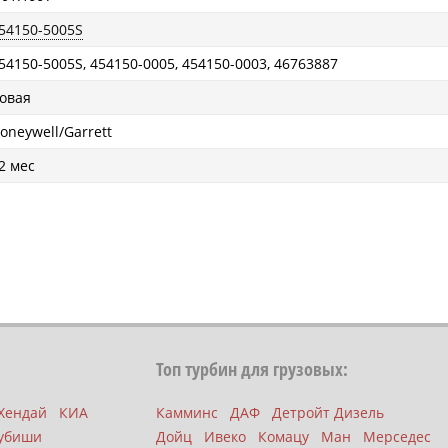
54150-5005S
54150-5005S, 454150-0005, 454150-0003, 46763887
овая
oneywell/Garrett
2 мес
Топ турбин для грузовых:
Хендай
КИА
Камминс
ДАФ
Детройт Дизель
убиши
Дойц
Ивеко
Комацу
Ман
Мерседес