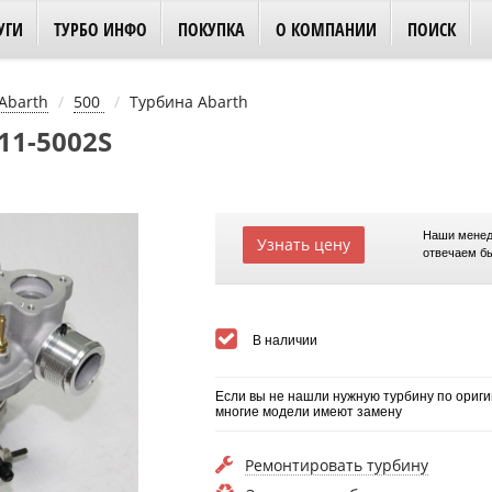
УГИ
ТУРБО ИНФО
ПОКУПКА
О КОМПАНИИ
ПОИСК
Abarth
500
Турбина Abarth
11-5002S
Наши менед
Узнать цену
отвечаем б
В наличии
Если вы не нашли нужную турбину по ориги
многие модели имеют замену
Ремонтировать турбину