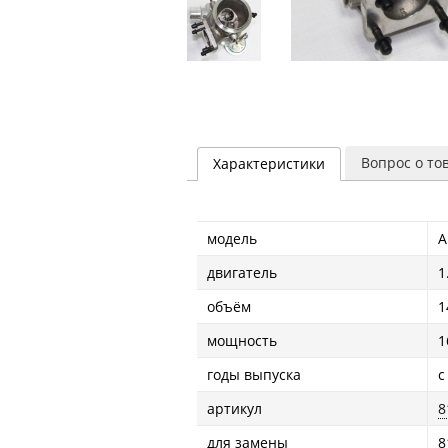
Вопрос о то
Характеристики
модель
A
двигатель
1
объём
1
мощность
1
годы выпуска
с
артикул
8
для замены
8