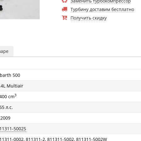
Заменить турбокомпрессор
Турбину доставим бесплатно
Получить скидку
варе
barth 500
.4L Multiair
3
400 cm
65 л.с.
 2009
11311-5002S
11311-0002, 811311-2, 811311-5002, 811311-5002W