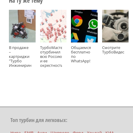
На ту же тему
В продаже
ТурбоМастер
Общаемся
Смотрите
–
отурбинил
бесплатно
ТурбоВидео!
картриджи
всю Россию
по
"Турбо
и ее
WhatsApp!
Инжиниринг"
окрестности
Топ турбин для легковых:
Нива
БМВ
Ауди
Шевроле
Форд
Хендай
КИА