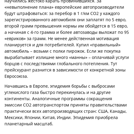
научились жестоко карать провинившихся. За
«невыполнение плана» европейские автопроизводители
будут штрафоваться: за перебор в 1 г/км CO2 у каждого
зарегистрированного автомобиля они заплатят по 5 евро,
второй грамм превышения нормы им обойдется в 15 евро,
а начиная с 4-го грамма и более автозаводы выложат по 95
«евриков» за грамм. Не менее действенная мотивация
планируется и для потребителей. Купил «правильный»
автомобиль – возьми с полки пирожок. Если же покупка
вырабатывает излишне много «манны» – оплачивай услуги
борцов с последствиями глобального потепления. Тут
прейскурант разнится в зависимости от конкретной зоны
Евросоюза.
Начавшись в Европе, эпидемия борьбы с выбросами
углекислого газа быстро перекинулась и на другие
континенты. Аналогичные программы сокращения
эмиссии CO2 автотранспортом приняты правительствами
практически всех автопроизводящих стран: США, Канады,
Мексики, Японии, Китая, Индии. Эпидемия приобрела
планетарный масштаб.